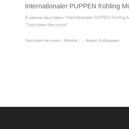
Internationaler PUPPEN frühling M
В рамках выставки "Internationaler PUPPEN frühlin
"Пространство кукол"
Пространство кукол
|
Münster
|
|
Видео: Dollspuppen